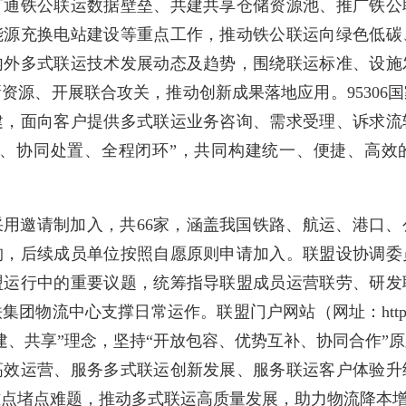
打通铁公联运数据壁垒、共建共享仓储资源池、推广铁公
能源充换电站建设等重点工作，推动铁公联运向绿色低碳
内外多式联运技术发展动态及趋势，围绕联运标准、设施
资源、开展联合攻关，推动创新成果落地应用。95306
建，面向客户提供多式联运业务咨询、需求受理、诉求流
应、协同处置、全程闭环”，共同构建统一、便捷、高效
。
采用邀请制加入，共66家，涵盖我国铁路、航运、港口、
构，后续成员单位按照自愿原则申请加入。联盟设协调委
盟运行中的重要议题，统筹指导联盟成员运营联劳、研发
物流中心支撑日常运作。联盟门户网站（网址：https://dsl
建、共享”理念，坚持“开放包容、优势互补、协同合作”
高效运营、服务多式联运创新发展、服务联运客户体验升
难点堵点难题，推动多式联运高质量发展，助力物流降本