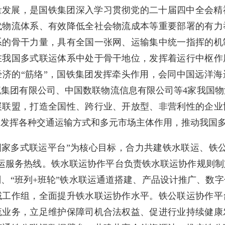
量发展，是国铁集团深入学习贯彻党的二十届四中全会精
代物流体系、有效降低全社会物流成本等重要部署的有力
系的骨干力量，具有全国一张网、运输集中统一指挥的机
在我国多式联运体系中处于骨干地位，发挥着运行中枢作
经济的“筋络”，国铁集团发挥牵头作用，会同中国远洋海
流集团有限公司、中国数联物流信息有限公司等4家我国物
展联盟，打造全国性、跨行业、开放型、非营利性的企业
分发挥各种交通运输方式和多元市场主体作用，推动我国
06国家多式联运平台”为核心目标，合力共建铁水联运、铁
式联运服务热线。铁水联运协作平台负责铁水联运协作规则
、“班列+班轮”铁水联运通道搭建、产品设计推广、数
域工作组，全面提升铁水联运协作水平。铁公联运协作平
流业务，立足维护保障司机合法权益、促进行业持续健康